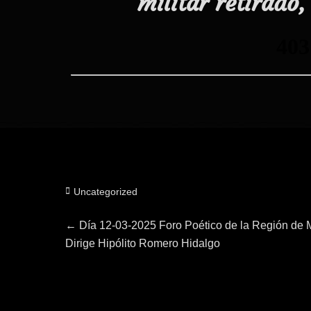
militar retirado,
Categorías
Uncategorized
Navegación
Entrada
←
Día 12-03-2025 Foro Poético de la Región de 
anterior:
Dirige Hipólito Romero Hidalgo
de
entradas