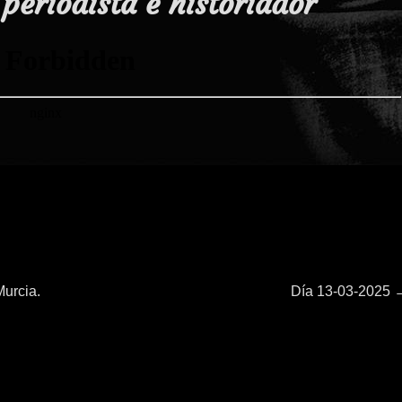
 periodista e historiador
Entrada
Murcia.
Día 13-03-2025
siguiente: