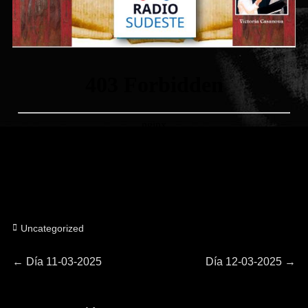
Categorías
Uncategorized
Navegación
Entrada
Entrada
←
Día 11-03-2025
Día 12-03-2025
→
anterior:
siguiente:
de