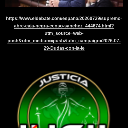
https://www.eldebate.com/espana/20260729/supremo-
abre-caja-negra-censo-sanchez_444674.html?
utm_source=web-
push&utm_medium=push&utm_campaign=2026-07-
29-Dudas-con-la-le