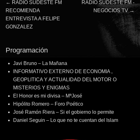
Navegación
Entrada
Entrada
←
RADIO SUDESTE FM
RADIO SUDESTE FM -
anterior:
siguiente:
RECOMIENDA
NEGOCIOS TV
→
de
ENTREVISTA A FELIPE
GONZALEZ
entradas
Programación
Javi Bruno – La Mañana
INFORMATIVO EXTERNO DE ECONOMIA ,
GEOPLITICA Y ACTUALIDAD DEL MOTOR O
MISTERIOS Y ENIGMAS
El Honor es mi divisa – MªJosé
Hipólito Romero – Foro Poético
José Ramón Riera – Si el gobierno lo permite
Daniel Seguin – Lo que no te cuentan del Islam