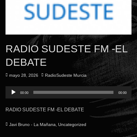
RADIO SUDESTE FM -EL
DEBATE
Publicado
Autor
mayo 28, 2026
RadioSudeste Murcia
el
Reproductor
00:00
00:00
de
audio
RADIO SUDESTE FM -EL DEBATE
Categorías
Javi Bruno - La Mañana
,
Uncategorized