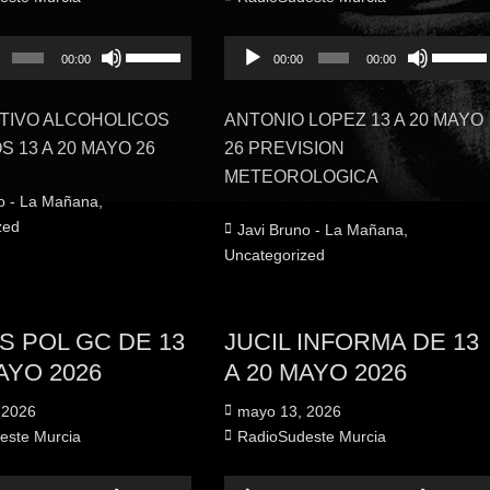
or
Utiliza
Reproductor
Utiliza
00:00
00:00
00:00
las
de
las
teclas
audio
teclas
TIVO ALCOHOLICOS
ANTONIO LOPEZ 13 A 20 MAYO
de
de
 13 A 20 MAYO 26
26 PREVISION
flecha
flecha
METEOROLOGICA
arriba/abajo
arriba/
o - La Mañana
,
para
para
zed
Categorías
Javi Bruno - La Mañana
,
aumentar
aument
Uncategorized
o
o
disminuir
disminu
el
el
S POL GC DE 13
JUCIL INFORMA DE 13
volumen.
volume
AYO 2026
A 20 MAYO 2026
Publicado
 2026
mayo 13, 2026
el
Autor
este Murcia
RadioSudeste Murcia
or
Utiliza
Reproductor
Utiliza