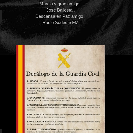
Murcia y gran amigo .
José Ballesta .
Descansa en Paz amigo .
Radio Sudeste FM
abajo
ar
ir
n.