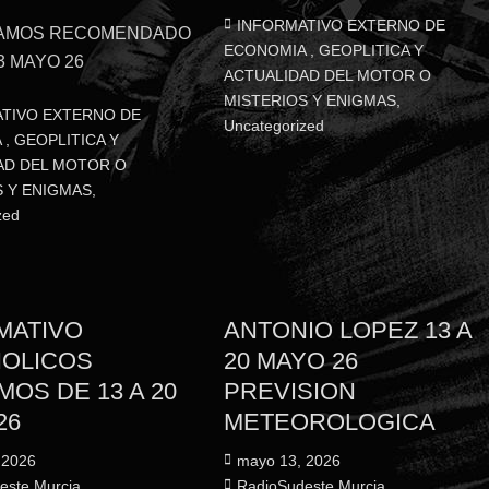
flecha
teclas
Categorías
INFORMATIVO EXTERNO DE
AMOS RECOMENDADO
arriba/
de
ECONOMIA , GEOPLITICA Y
3 MAYO 26
para
flecha
ACTUALIDAD DEL MOTOR O
aument
MISTERIOS Y ENIGMAS
,
arriba/abajo
TIVO EXTERNO DE
Uncategorized
o
para
, GEOPLITICA Y
disminu
aumentar
AD DEL MOTOR O
el
o
S Y ENIGMAS
,
volume
zed
disminuir
el
volumen.
MATIVO
ANTONIO LOPEZ 13 A
OLICOS
20 MAYO 26
MOS DE 13 A 20
PREVISION
26
METEOROLOGICA
Publicado
 2026
mayo 13, 2026
el
Autor
este Murcia
RadioSudeste Murcia