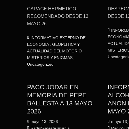
audio
teclas
audio
GARAGE HERMETICO
DESPEG
de
RECOMENDADO DESDE 13
DESDE 1
flecha
MAYO 26
arriba/abajo
Categorías
INFORMA
para
ECONOMIA 
Categorías
INFORMATIVO EXTERNO DE
aumentar
ACTUALID
ECONOMIA , GEOPLITICA Y
o
MISTERIO
ACTUALIDAD DEL MOTOR O
Uncategori
disminuir
MISTERIOS Y ENIGMAS
,
Uncategorized
el
volumen.
PACO JODAR EN
INFOR
MEMORIA DE PEPE
ALCOH
BALLESTA A 13 MAYO
ANONI
2026
MAYO 
Publicado
Publicado
mayo 13, 2026
mayo 13,
el
Autor
el
Autor
RadioSudeste Murcia
RadioSud