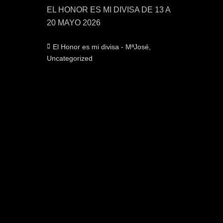
audio
teclas
EL HONOR ES MI DIVISA DE 13 A
de
20 MAYO 2026
flecha
arriba/abajo
Categorías
El Honor es mi divisa - MªJosé
,
para
Uncategorized
aumentar
o
disminuir
el
volumen.