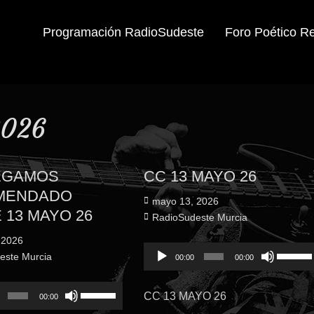
Programación RadioSudeste
Foro Poético R
2026
EGAMOS
CC 13 MAYO 26
MENDADO
Publicado
mayo 13, 2026
 13 MAYO 26
el
Autor
RadioSudeste Murcia
 2026
Reproductor
Utiliza
este Murcia
00:00
00:00
de
las
audio
teclas
or
Utiliza
CC 13 MAYO 26
00:00
de
las