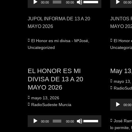
00:00
00:00
00:00
de
las
de
audio
teclas
audio
JUPOL INFORMA DE 13 A 20
JUNTOS P
de
MAYO 2026
MAYO 20
flecha
arriba/abajo
Categorías
Categorías
El Honor es mi divisa - MªJosé
,
El Honor 
para
Uncategorized
Uncategori
aumentar
o
disminuir
EL HONOR ES MI
May 13
el
DIVISA DE 13 A 20
Publicado
mayo 13,
volumen.
MAYO 2026
el
Autor
RadioSud
Publicado
mayo 13, 2026
Reproduct
el
Autor
RadioSudeste Murcia
00:00
de
audio
Reproductor
Utiliza
Categorías
José Ramó
00:00
00:00
de
las
lo permite
,