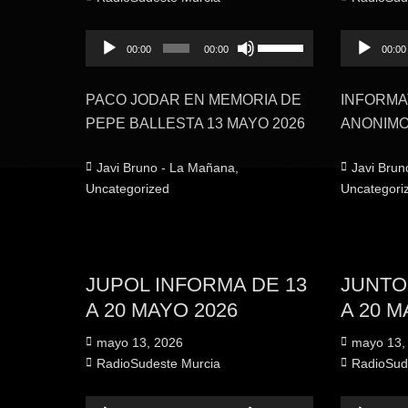
Reproductor
Utiliza
Reproduct
00:00
00:00
00:00
de
las
de
audio
teclas
audio
PACO JODAR EN MEMORIA DE
INFORMA
de
PEPE BALLESTA 13 MAYO 2026
ANONIMOS
flecha
arriba/abajo
Categorías
Categorías
Javi Bruno - La Mañana
,
Javi Brun
para
Uncategorized
Uncategori
aumentar
o
disminuir
el
JUPOL INFORMA DE 13
JUNTO
volumen.
A 20 MAYO 2026
A 20 M
Publicado
Publicado
mayo 13, 2026
mayo 13,
el
Autor
el
Autor
RadioSudeste Murcia
RadioSud
Reproductor
Utiliza
Reproduct