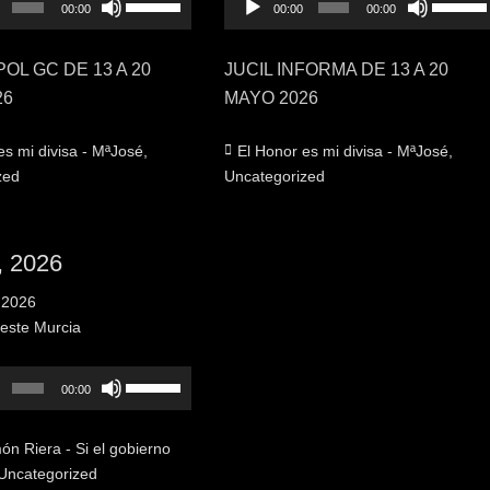
00:00
00:00
00:00
las
de
las
teclas
audio
teclas
OL GC DE 13 A 20
JUCIL INFORMA DE 13 A 20
de
de
26
MAYO 2026
flecha
flecha
arriba/abajo
arriba/
Categorías
es mi divisa - MªJosé
,
El Honor es mi divisa - MªJosé
,
para
para
zed
Uncategorized
aumentar
aument
o
o
disminuir
disminu
, 2026
el
el
 2026
volumen.
volume
este Murcia
or
Utiliza
00:00
las
teclas
n Riera - Si el gobierno
de
Uncategorized