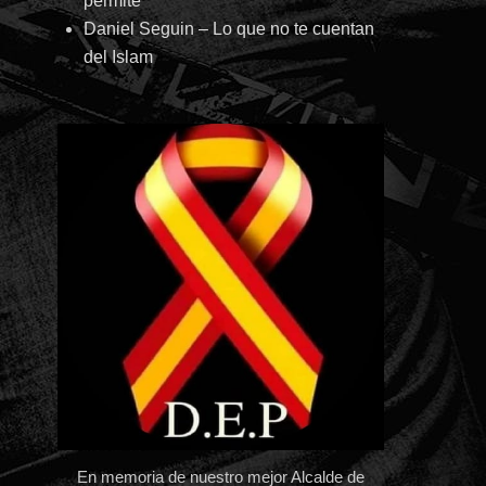
permite
Daniel Seguin – Lo que no te cuentan
abajo
del Islam
ar
ir
n.
En memoria de nuestro mejor Alcalde de