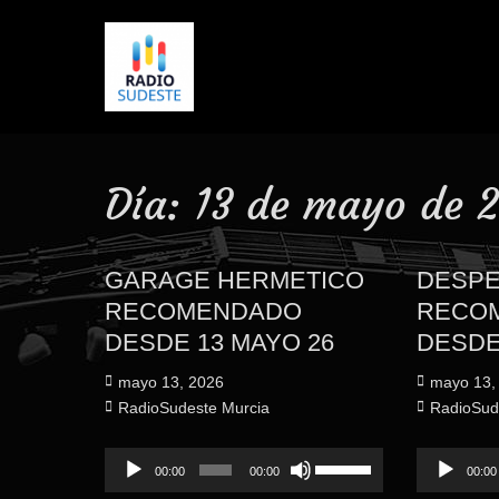
Día:
13 de mayo de 
GARAGE HERMETICO
DESP
RECOMENDADO
RECO
DESDE 13 MAYO 26
DESDE
Publicado
Publicado
mayo 13, 2026
mayo 13,
el
Autor
el
Autor
RadioSudeste Murcia
RadioSud
Reproductor
Utiliza
Reproduct
00:00
00:00
00:00
de
las
de