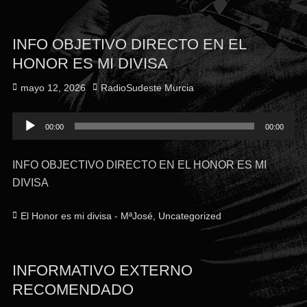
INFO OBJETIVO DIRECTO EN EL
HONOR ES MI DIVISA
Publicado
Autor
mayo 12, 2026
RadioSudeste Murcia
el
Reproductor
00:00
00:00
de
audio
INFO OBJECTIVO DIRECTO EN EL HONOR ES MI
DIVISA
Categorías
El Honor es mi divisa - MªJosé
,
Uncategorized
INFORMATIVO EXTERNO
RECOMENDADO