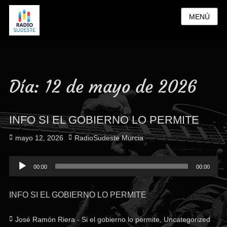
MENÚ
Día:
12 de mayo de 2026
INFO SI EL GOBIERNO LO PERMITE
Publicado
Autor
mayo 12, 2026
RadioSudeste Murcia
el
Reproductor
00:00
00:00
de
audio
INFO SI EL GOBIERNO LO PERMITE
Categorías
José Ramón Riera - Si el gobierno lo permite
,
Uncategorized