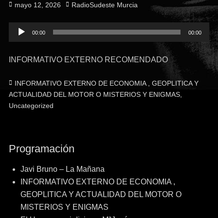
Publicado
Autor
mayo 12, 2026
RadioSudeste Murcia
el
Reproductor
00:00
00:00
de
audio
INFORMATIVO EXTERNO RECOMENDADO
Categorías
INFORMATIVO EXTERNO DE ECONOMIA , GEOPLITICA Y
ACTUALIDAD DEL MOTOR O MISTERIOS Y ENIGMAS
,
Uncategorized
Programación
Javi Bruno – La Mañana
INFORMATIVO EXTERNO DE ECONOMIA ,
GEOPLITICA Y ACTUALIDAD DEL MOTOR O
MISTERIOS Y ENIGMAS