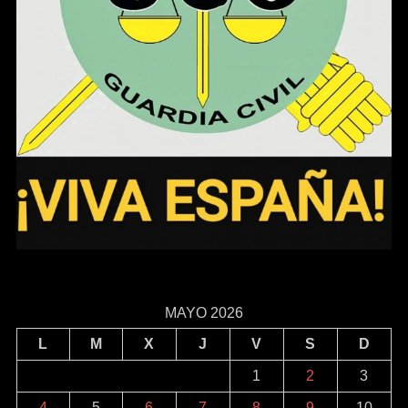
MAYO 2026
L
M
X
J
V
S
D
1
2
3
4
5
6
7
8
9
10