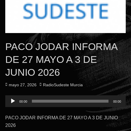
PACO JODAR INFORMA
DE 27 MAYO A 3 DE
JUNIO 2026
Publicado
Autor
mayo 27, 2026
RadioSudeste Murcia
el
Reproductor
00:00
00:00
de
audio
PACO JODAR INFORMA DE 27 MAYO A 3 DE JUNIO
2026