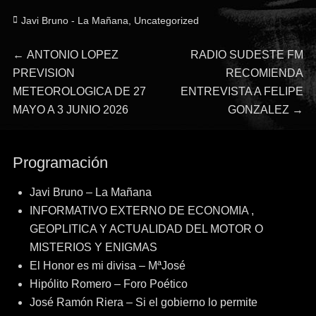
Categorías
Javi Bruno - La Mañana
,
Uncategorized
Navegación
Entrada
Entrada
←
ANTONIO LOPEZ
RADIO SUDESTE FM
anterior:
siguiente:
PREVISION
RECOMIENDA
de
METEOROLOGICA DE 27
ENTREVISTA A FELIPE
MAYO A 3 JUNIO 2026
GONZALEZ
→
entradas
Programación
Javi Bruno – La Mañana
INFORMATIVO EXTERNO DE ECONOMIA ,
GEOPLITICA Y ACTUALIDAD DEL MOTOR O
MISTERIOS Y ENIGMAS
El Honor es mi divisa – MªJosé
Hipólito Romero – Foro Poético
José Ramón Riera – Si el gobierno lo permite