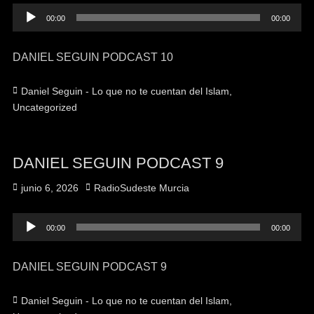
Reproductor
00:00
00:00
de
audio
DANIEL SEGUIN PODCAST 10
Categorías
Daniel Seguin - Lo que no te cuentan del Islam
,
Uncategorized
DANIEL SEGUIN PODCAST 9
Publicado
Autor
junio 6, 2026
RadioSudeste Murcia
el
Reproductor
00:00
00:00
de
audio
DANIEL SEGUIN PODCAST 9
Categorías
Daniel Seguin - Lo que no te cuentan del Islam
,