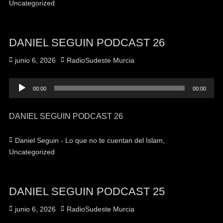
Uncategorized
DANIEL SEGUIN PODCAST 26
Publicado
Autor
junio 6, 2026
RadioSudeste Murcia
el
Reproductor
00:00
00:00
de
audio
DANIEL SEGUIN PODCAST 26
Categorías
Daniel Seguin - Lo que no te cuentan del Islam
,
Uncategorized
DANIEL SEGUIN PODCAST 25
Publicado
Autor
junio 6, 2026
RadioSudeste Murcia
el