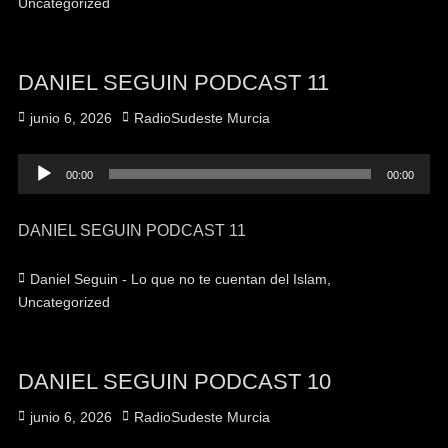
Uncategorized
DANIEL SEGUIN PODCAST 11
Publicado
Autor
junio 6, 2026
RadioSudeste Murcia
el
Reproductor
00:00
00:00
de
audio
DANIEL SEGUIN PODCAST 11
Categorías
Daniel Seguin - Lo que no te cuentan del Islam
,
Uncategorized
DANIEL SEGUIN PODCAST 10
Publicado
Autor
junio 6, 2026
RadioSudeste Murcia
el