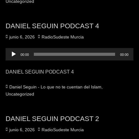
Uncategorized
DANIEL SEGUIN PODCAST 4
Publicado
Autor
junio 6, 2026
RadioSudeste Murcia
el
Reproductor
00:00
00:00
de
audio
DANIEL SEGUIN PODCAST 4
Categorías
Daniel Seguin - Lo que no te cuentan del Islam
,
Uncategorized
DANIEL SEGUIN PODCAST 2
Publicado
Autor
junio 6, 2026
RadioSudeste Murcia
el