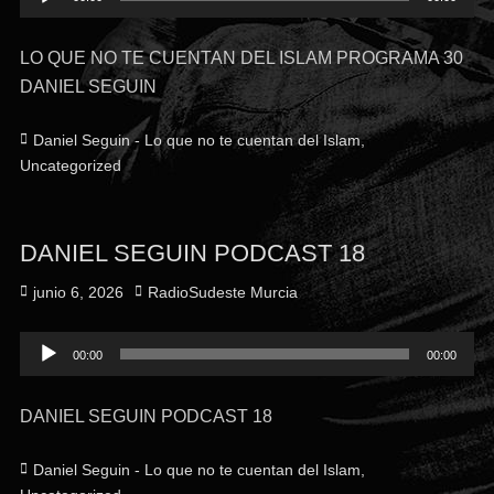
de
audio
LO QUE NO TE CUENTAN DEL ISLAM PROGRAMA 30
DANIEL SEGUIN
Categorías
Daniel Seguin - Lo que no te cuentan del Islam
,
Uncategorized
DANIEL SEGUIN PODCAST 18
Publicado
Autor
junio 6, 2026
RadioSudeste Murcia
el
Reproductor
00:00
00:00
de
audio
DANIEL SEGUIN PODCAST 18
Categorías
Daniel Seguin - Lo que no te cuentan del Islam
,