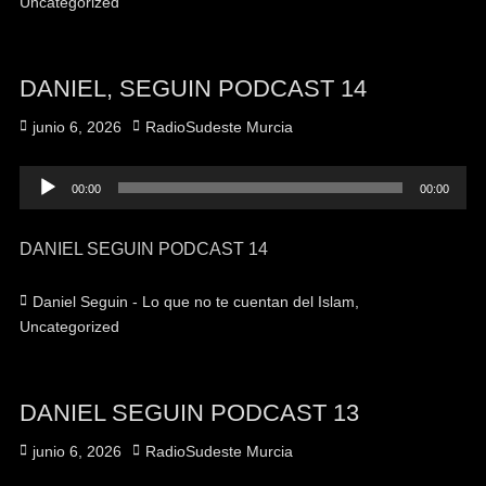
Uncategorized
DANIEL, SEGUIN PODCAST 14
Publicado
Autor
junio 6, 2026
RadioSudeste Murcia
el
Reproductor
00:00
00:00
de
audio
DANIEL SEGUIN PODCAST 14
Categorías
Daniel Seguin - Lo que no te cuentan del Islam
,
Uncategorized
DANIEL SEGUIN PODCAST 13
Publicado
Autor
junio 6, 2026
RadioSudeste Murcia
el