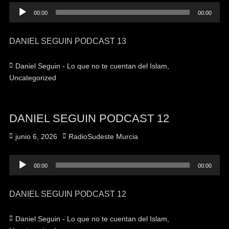
Reproductor
00:00
00:00
de
audio
DANIEL SEGUIN PODCAST 13
Categorías
Daniel Seguin - Lo que no te cuentan del Islam
,
Uncategorized
DANIEL SEGUIN PODCAST 12
Publicado
Autor
junio 6, 2026
RadioSudeste Murcia
el
Reproductor
00:00
00:00
de
audio
DANIEL SEGUIN PODCAST 12
Categorías
Daniel Seguin - Lo que no te cuentan del Islam
,