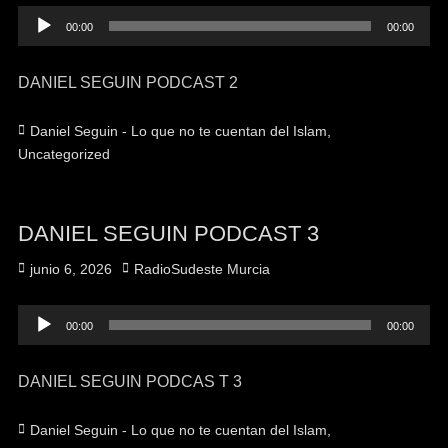
Reproductor
00:00
00:00
de
audio
DANIEL SEGUIN PODCAST 2
Categorías
Daniel Seguin - Lo que no te cuentan del Islam
,
Uncategorized
DANIEL SEGUIN PODCAST 3
Publicado
Autor
junio 6, 2026
RadioSudeste Murcia
el
Reproductor
00:00
00:00
de
audio
DANIEL SEGUIN PODCAS T 3
Categorías
Daniel Seguin - Lo que no te cuentan del Islam
,