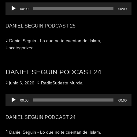
Reproductor
00:00
00:00
de
audio
DANIEL SEGUIN PODCAST 25
Categorías
Daniel Seguin - Lo que no te cuentan del Islam
,
Uncategorized
DANIEL SEGUIN PODCAST 24
Publicado
Autor
junio 6, 2026
RadioSudeste Murcia
el
Reproductor
00:00
00:00
de
audio
DANIEL SEGUIN PODCAST 24
Categorías
Daniel Seguin - Lo que no te cuentan del Islam
,