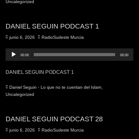
Uncategorized
DANIEL SEGUIN PODCAST 1
Publicado
Autor
junio 6, 2026
RadioSudeste Murcia
el
Reproductor
00:00
00:00
de
audio
DANIEL SEGUIN PODCAST 1
Categorías
Daniel Seguin - Lo que no te cuentan del Islam
,
Uncategorized
DANIEL SEGUIN PODCAST 28
Publicado
Autor
junio 6, 2026
RadioSudeste Murcia
el