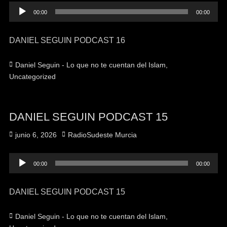
Reproductor
00:00
00:00
de
audio
DANIEL SEGUIN PODCAST 16
Categorías
Daniel Seguin - Lo que no te cuentan del Islam
,
Uncategorized
DANIEL SEGUIN PODCAST 15
Publicado
Autor
junio 6, 2026
RadioSudeste Murcia
el
Reproductor
00:00
00:00
de
audio
DANIEL SEGUIN PODCAST 15
Categorías
Daniel Seguin - Lo que no te cuentan del Islam
,