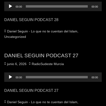
Reproductor
00:00
00:00
de
audio
DANIEL SEGUIN PODCAST 28
Categorías
Daniel Seguin - Lo que no te cuentan del Islam
,
Uncategorized
DANIEL SEGUIN PODCAST 27
Publicado
Autor
junio 6, 2026
RadioSudeste Murcia
el
Reproductor
00:00
00:00
de
audio
DANIEL SEGUIN PODCAST 27
Categorías
Daniel Seguin - Lo que no te cuentan del Islam
,