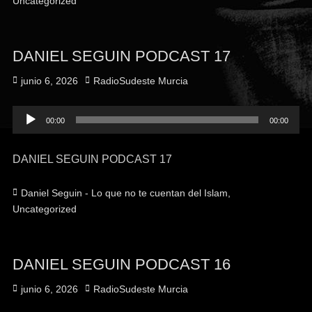
Uncategorized
DANIEL SEGUIN PODCAST 17
Publicado
Autor
junio 6, 2026
RadioSudeste Murcia
el
Reproductor
00:00
00:00
de
audio
DANIEL SEGUIN PODCAST 17
Categorías
Daniel Seguin - Lo que no te cuentan del Islam
,
Uncategorized
DANIEL SEGUIN PODCAST 16
Publicado
Autor
junio 6, 2026
RadioSudeste Murcia
el