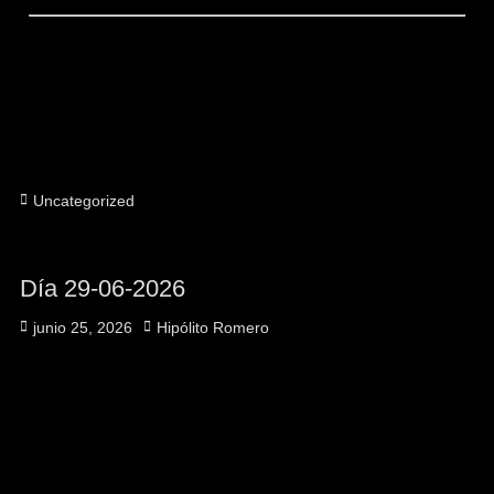
Categorías
Uncategorized
Día 29-06-2026
Publicado
Autor
junio 25, 2026
Hipólito Romero
el