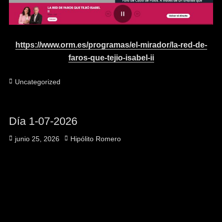
https://www.orm.es/programas/el-mirador/la-red-de-
faros-que-tejio-isabel-ii
Categorías
Uncategorized
Día 1-07-2026
Publicado
Autor
junio 25, 2026
Hipólito Romero
el