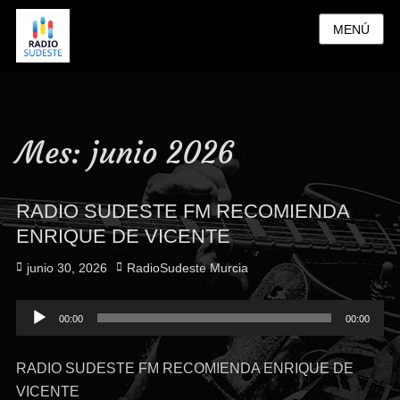
MENÚ
Mes:
junio 2026
RADIO SUDESTE FM RECOMIENDA
ENRIQUE DE VICENTE
Publicado
Autor
junio 30, 2026
RadioSudeste Murcia
el
Reproductor
00:00
00:00
de
audio
RADIO SUDESTE FM RECOMIENDA ENRIQUE DE
VICENTE