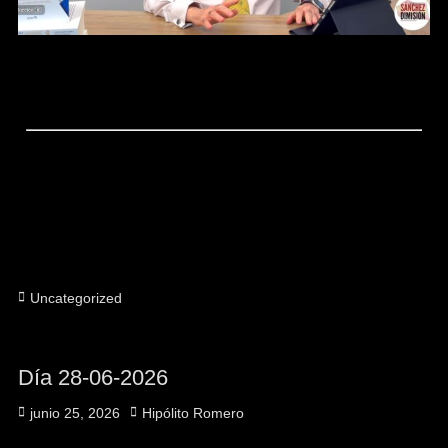
Categorías
Uncategorized
Día 28-06-2026
Publicado
Autor
junio 25, 2026
Hipólito Romero
el