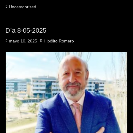
Categorías
Uncategorized
Día 8-05-2025
Publicado
Autor
mayo 10, 2025
Hipólito Romero
el