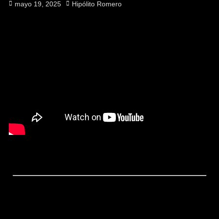
Publicado
Autor
mayo 19, 2025
Hipólito Romero
el