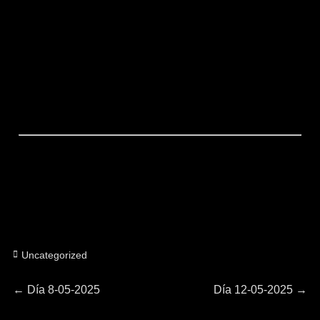
Categorías
Uncategorized
Navegación
Entrada
Entrada
←
Día 8-05-2025
Día 12-05-2025
→
anterior:
siguiente: