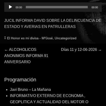
Reproductor
00:00
00:00
de
audio
JUCIL INFORMA DAVID SOBRE LA DELINCUENCIA DE
ESTADO Y AVERIAS EN PATRULLERAS
Categorías
El Honor es mi divisa - MªJosé
,
Uncategorized
Navegación
Entrada
Entrada
←
ALCOHOLICOS
Días 11 y 12-06-2026
→
anterior:
siguiente:
ANONIMOS INFORMA 91
de
ANIVERSARIO
entradas
Programación
Javi Bruno – La Mañana
INFORMATIVO EXTERNO DE ECONOMIA ,
GEOPLITICA Y ACTUALIDAD DEL MOTOR O