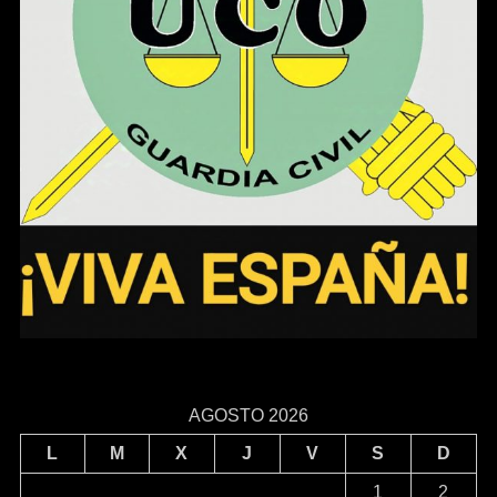
AGOSTO 2026
L
M
X
J
V
S
D
1
2