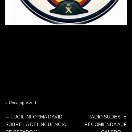
Categorías
Uncategorized
Navegación
Entrada
Entrada
←
JUCIL INFORMA DAVID
RADIO SUDESTE
anterior:
siguiente:
SOBRE LA DELINCUENCIA
RECOMIENDA A JF