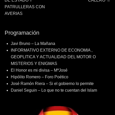
de
DE ESTADO Y
CALERO
→
PATRULLERAS CON
entradas
AVERIAS
Programación
Javi Bruno – La Mañana
INFORMATIVO EXTERNO DE ECONOMIA ,
GEOPLITICA Y ACTUALIDAD DEL MOTOR O
MISTERIOS Y ENIGMAS
El Honor es mi divisa – MªJosé
Hipólito Romero – Foro Poético
José Ramón Riera – Si el gobierno lo permite
Daniel Seguin – Lo que no te cuentan del Islam