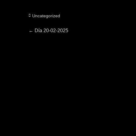
Categorías
Uncategorized
Navegación
Entrada
←
Día 20-02-2025
anterior:
de
entradas