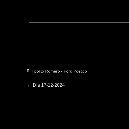
Categorías
Hipólito Romero - Foro Poético
Navegación
Entrada
←
Día 17-12-2024
anterior:
de
entradas