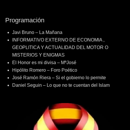
Navegación
anterior:
siguiente:
de
Programación
entradas
Javi Bruno – La Mañana
INFORMATIVO EXTERNO DE ECONOMIA ,
GEOPLITICA Y ACTUALIDAD DEL MOTOR O
MISTERIOS Y ENIGMAS
El Honor es mi divisa – MªJosé
Hipólito Romero – Foro Poético
José Ramón Riera – Si el gobierno lo permite
Daniel Seguin – Lo que no te cuentan del Islam