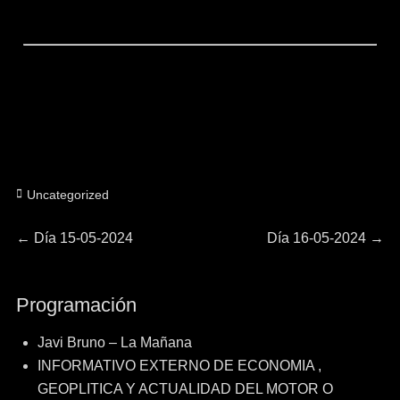
Categorías
Uncategorized
Navegación
Entrada
Entrada
←
Día 15-05-2024
Día 16-05-2024
→
anterior:
siguiente:
de
Programación
entradas
Javi Bruno – La Mañana
INFORMATIVO EXTERNO DE ECONOMIA ,
GEOPLITICA Y ACTUALIDAD DEL MOTOR O