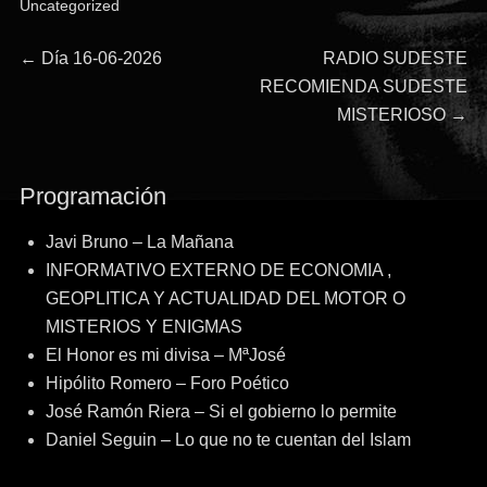
Uncategorized
Navegación
Entrada
Entrada
←
Día 16-06-2026
RADIO SUDESTE
anterior:
siguiente:
RECOMIENDA SUDESTE
de
MISTERIOSO
→
entradas
Programación
Javi Bruno – La Mañana
INFORMATIVO EXTERNO DE ECONOMIA ,
GEOPLITICA Y ACTUALIDAD DEL MOTOR O
MISTERIOS Y ENIGMAS
El Honor es mi divisa – MªJosé
Hipólito Romero – Foro Poético
José Ramón Riera – Si el gobierno lo permite
Daniel Seguin – Lo que no te cuentan del Islam