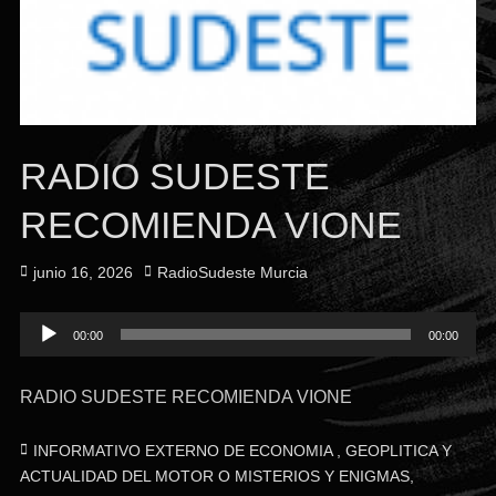
RADIO SUDESTE
RECOMIENDA VIONE
Publicado
Autor
junio 16, 2026
RadioSudeste Murcia
el
Reproductor
00:00
00:00
de
audio
RADIO SUDESTE RECOMIENDA VIONE
Categorías
INFORMATIVO EXTERNO DE ECONOMIA , GEOPLITICA Y
ACTUALIDAD DEL MOTOR O MISTERIOS Y ENIGMAS
,