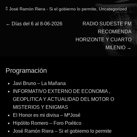
Categorías
José Ramón Riera - Si el gobierno lo permite
,
Uncategorized
Navegación
Entrada
Entrada
←
Días del 6 al 8-06-2026
RADIO SUDESTE FM
anterior:
siguiente:
RECOMIENDA
de
HORIZONTE Y CUARTO
MILENIO
→
entradas
Programación
Javi Bruno – La Mañana
INFORMATIVO EXTERNO DE ECONOMIA ,
GEOPLITICA Y ACTUALIDAD DEL MOTOR O
MISTERIOS Y ENIGMAS
El Honor es mi divisa – MªJosé
Hipólito Romero – Foro Poético
José Ramón Riera – Si el gobierno lo permite