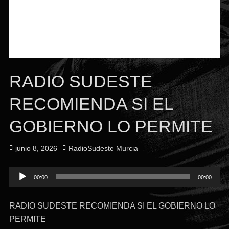
RADIO SUDESTE
RECOMIENDA SI EL
GOBIERNO LO PERMITE
Publicado
Autor
junio 8, 2026
RadioSudeste Murcia
el
Reproductor
00:00
00:00
de
audio
RADIO SUDESTE RECOMIENDA SI EL GOBIERNO LO
PERMITE