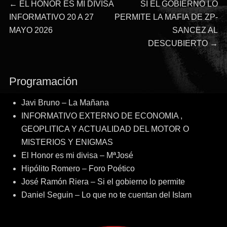
Navegación
Entrada
Entrada
←
EL HONOR ES MI DIVISA
SI EL GOBIERNO LO
anterior:
siguiente:
INFORMATIVO 20 A 27
PERMITE LA MAFIA DE ZP-
de
MAYO 2026
SANCEZ AL
DESCUBIERTO
→
entradas
Programación
Javi Bruno – La Mañana
INFORMATIVO EXTERNO DE ECONOMIA ,
GEOPLITICA Y ACTUALIDAD DEL MOTOR O
MISTERIOS Y ENIGMAS
El Honor es mi divisa – MªJosé
Hipólito Romero – Foro Poético
José Ramón Riera – Si el gobierno lo permite
Daniel Seguin – Lo que no te cuentan del Islam