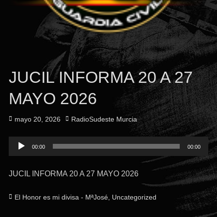
JUCIL INFORMA 20 A 27
MAYO 2026
Publicado
Autor
mayo 20, 2026
RadioSudeste Murcia
el
Reproductor
00:00
00:00
de
audio
JUCIL INFORMA 20 A 27 MAYO 2026
Categorías
El Honor es mi divisa - MªJosé
,
Uncategorized