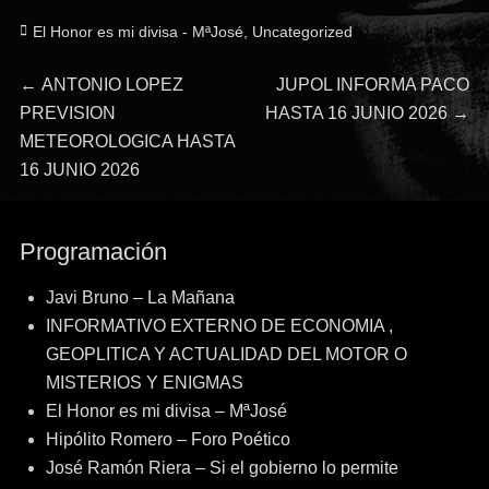
Categorías
El Honor es mi divisa - MªJosé
,
Uncategorized
Navegación
Entrada
Entrada
←
ANTONIO LOPEZ
JUPOL INFORMA PACO
anterior:
siguiente:
PREVISION
HASTA 16 JUNIO 2026
→
de
METEOROLOGICA HASTA
16 JUNIO 2026
entradas
Programación
Javi Bruno – La Mañana
INFORMATIVO EXTERNO DE ECONOMIA ,
GEOPLITICA Y ACTUALIDAD DEL MOTOR O
MISTERIOS Y ENIGMAS
El Honor es mi divisa – MªJosé
Hipólito Romero – Foro Poético
José Ramón Riera – Si el gobierno lo permite