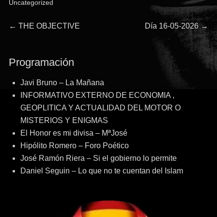
Uncategorized
Navegación
Entrada
Entrada
←
THE OBJECTIVE
Día 16-05-2026
→
anterior:
siguiente:
de
Programación
entradas
Javi Bruno – La Mañana
INFORMATIVO EXTERNO DE ECONOMIA ,
GEOPLITICA Y ACTUALIDAD DEL MOTOR O
MISTERIOS Y ENIGMAS
El Honor es mi divisa – MªJosé
Hipólito Romero – Foro Poético
José Ramón Riera – Si el gobierno lo permite
Daniel Seguin – Lo que no te cuentan del Islam