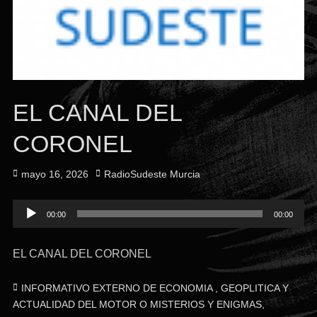
EL CANAL DEL
CORONEL
Publicado
Autor
mayo 16, 2026
RadioSudeste Murcia
el
Reproductor
00:00
00:00
de
audio
EL CANAL DEL CORONEL
Categorías
INFORMATIVO EXTERNO DE ECONOMIA , GEOPLITICA Y
ACTUALIDAD DEL MOTOR O MISTERIOS Y ENIGMAS
,