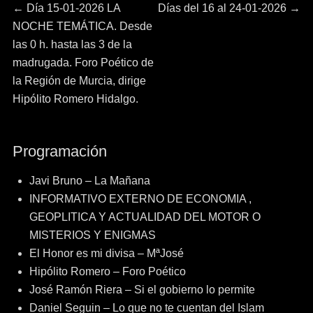
Navegación
Entrada
Entrada
←
Día 15-01-2026 LA
Días del 16 al 24-01-2026
→
anterior:
siguiente:
NOCHE TEMÁTICA. Desde
de
las 0 h. hasta las 3 de la
madrugada. Foro Poético de
entradas
la Región de Murcia, dirige
Hipólito Romero Hidalgo.
Programación
Javi Bruno – La Mañana
INFORMATIVO EXTERNO DE ECONOMIA ,
GEOPLITICA Y ACTUALIDAD DEL MOTOR O
MISTERIOS Y ENIGMAS
El Honor es mi divisa – MªJosé
Hipólito Romero – Foro Poético
José Ramón Riera – Si el gobierno lo permite
Daniel Seguin – Lo que no te cuentan del Islam