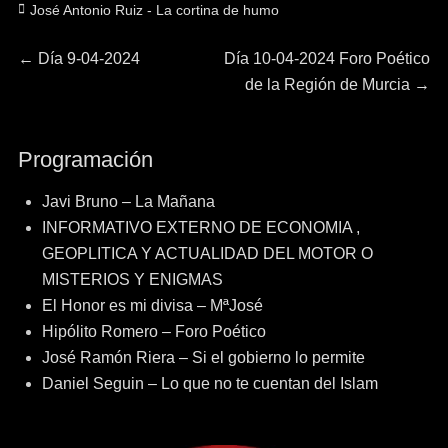
Categorías
José Antonio Ruiz - La cortina de humo
Navegación
Entrada
Entrada
←
Día 9-04-2024
Día 10-04-2024 Foro Poético
anterior:
siguiente:
de la Región de Murcia
→
de
entradas
Programación
Javi Bruno – La Mañana
INFORMATIVO EXTERNO DE ECONOMIA ,
GEOPLITICA Y ACTUALIDAD DEL MOTOR O
MISTERIOS Y ENIGMAS
El Honor es mi divisa – MªJosé
Hipólito Romero – Foro Poético
José Ramón Riera – Si el gobierno lo permite
Daniel Seguin – Lo que no te cuentan del Islam