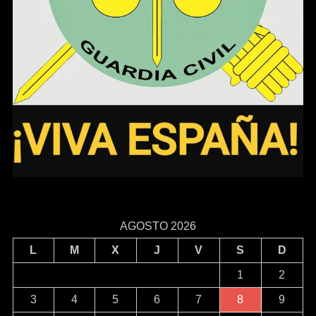
AGOSTO 2026
L
M
X
J
V
S
D
1
2
3
4
5
6
7
8
9