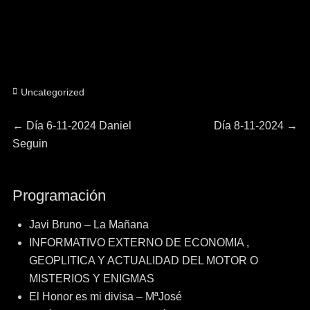
Categorías
Uncategorized
Navegación
Entrada
Entrada
←
Día 6-11-2024 Daniel
Día 8-11-2024
→
anterior:
siguiente:
Seguin
de
entradas
Programación
Javi Bruno – La Mañana
INFORMATIVO EXTERNO DE ECONOMIA ,
GEOPLITICA Y ACTUALIDAD DEL MOTOR O
MISTERIOS Y ENIGMAS
El Honor es mi divisa – MªJosé