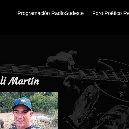
Programación RadioSudeste
Foro Poético R
li Martín