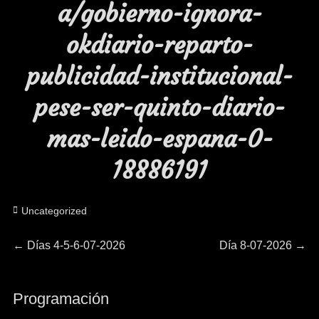
a/gobierno-ignora-
okdiario-reparto-
publicidad-institucional-
pese-ser-quinto-diario-
mas-leido-espana-0-
18886191
Categorías
Uncategorized
Navegación
Entrada
Entrada
←
Días 4-5-6-07-2026
Día 8-07-2026
→
anterior:
siguiente:
de
Programación
entradas