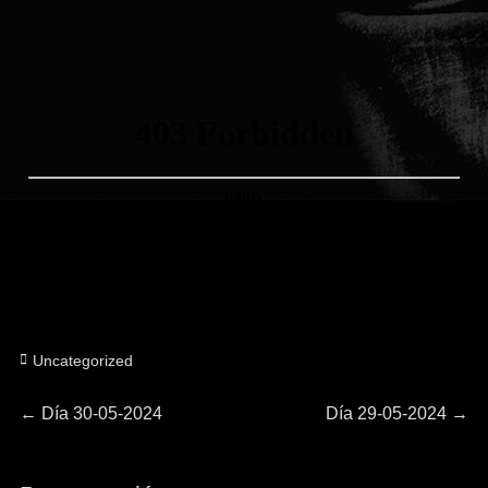
Categorías
Uncategorized
Navegación
Entrada
Entrada
←
Día 30-05-2024
Día 29-05-2024
→
anterior:
siguiente:
de