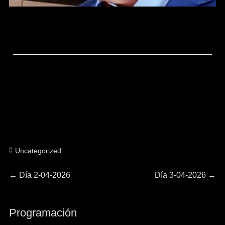
Categorías
Uncategorized
Navegación
Entrada
Entrada
←
Día 2-04-2026
Día 3-04-2026
→
anterior:
siguiente:
de
Programación
entradas