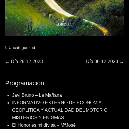
Categorías
Uncategorized
Navegación
Entrada
Entrada
←
Día 28-12-2023
Día 30-12-2023
→
anterior:
siguiente:
de
Programación
entradas
Javi Bruno – La Mañana
INFORMATIVO EXTERNO DE ECONOMIA ,
GEOPLITICA Y ACTUALIDAD DEL MOTOR O
MISTERIOS Y ENIGMAS
El Honor es mi divisa – MªJosé