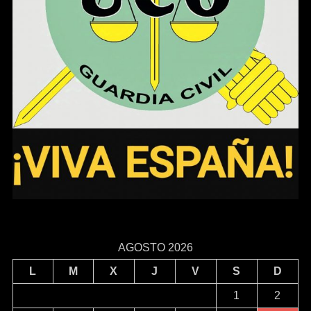
AGOSTO 2026
L
M
X
J
V
S
D
1
2