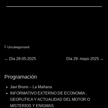
Categorías
Uncategorized
Navegación
Entrada
Entrada
←
Día 28-05-2025
Día 29- mayo 2025
→
anterior:
siguiente:
de
Programación
entradas
Javi Bruno – La Mañana
INFORMATIVO EXTERNO DE ECONOMIA ,
GEOPLITICA Y ACTUALIDAD DEL MOTOR O
MISTERIOS Y ENIGMAS