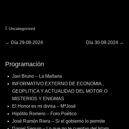
Categorías
Uncategorized
Navegación
Entrada
Entrada
←
Día 29-08-2024
Día 30-08-2024
→
anterior:
siguiente:
de
Programación
entradas
Javi Bruno – La Mañana
INFORMATIVO EXTERNO DE ECONOMIA ,
GEOPLITICA Y ACTUALIDAD DEL MOTOR O
MISTERIOS Y ENIGMAS
El Honor es mi divisa – MªJosé
Hipólito Romero – Foro Poético
José Ramón Riera – Si el gobierno lo permite
Daniel Seguin – Lo que no te cuentan del Islam