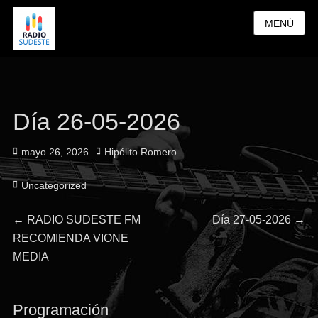
MENÚ
Día 26-05-2026
Publicado
Autor
mayo 26, 2026
Hipólito Romero
el
Categorías
Uncategorized
Navegación
Entrada
Entrada
←
RADIO SUDESTE FM
Día 27-05-2026
→
anterior:
siguiente:
RECOMIENDA VIONE
de
MEDIA
entradas
Programación