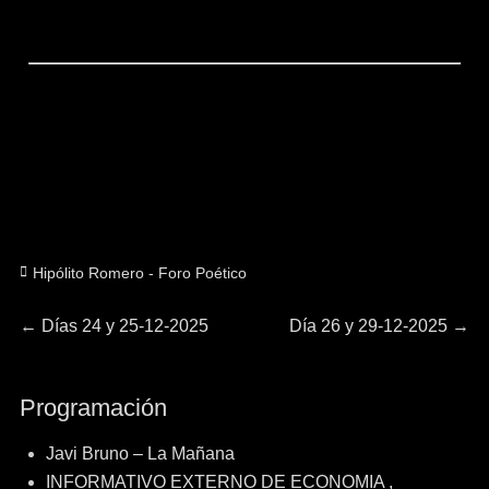
Categorías
Hipólito Romero - Foro Poético
Navegación
Entrada
Entrada
←
Días 24 y 25-12-2025
Día 26 y 29-12-2025
→
anterior:
siguiente:
de
Programación
entradas
Javi Bruno – La Mañana
INFORMATIVO EXTERNO DE ECONOMIA ,