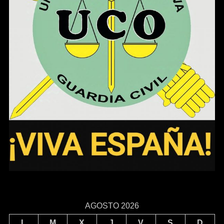
AGOSTO 2026
L
M
X
J
V
S
D