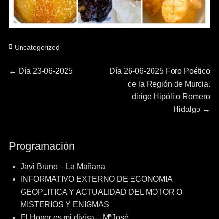
Categorías
Uncategorized
Navegación
Entrada
Entrada
←
Día 23-06-2025
Día 26-06-2025 Foro Poético
anterior:
siguiente:
de la Región de Murcia.
de
dirige Hipólito Romero
Hidalgo
→
entradas
Programación
Javi Bruno – La Mañana
INFORMATIVO EXTERNO DE ECONOMIA ,
GEOPLITICA Y ACTUALIDAD DEL MOTOR O
MISTERIOS Y ENIGMAS
El Honor es mi divisa – MªJosé