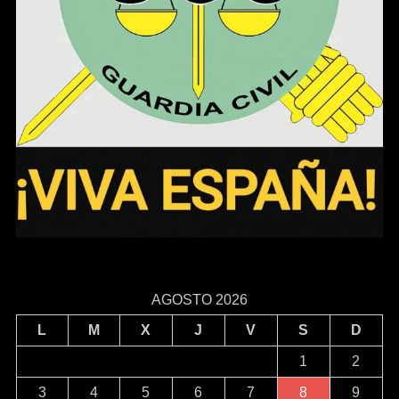
AGOSTO 2026
L
M
X
J
V
S
D
1
2
3
4
5
6
7
8
9