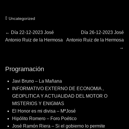
Categorías
Uncategorized
Navegación
Entrada
Entrada
←
Día 22-12-2023 José
Día 26-12-2023 José
anterior:
siguiente:
Antonio Ruiz de la Hermosa
Antonio Ruiz de la Hermosa
de
→
entradas
Programación
Javi Bruno – La Mañana
INFORMATIVO EXTERNO DE ECONOMIA ,
GEOPLITICA Y ACTUALIDAD DEL MOTOR O
MISTERIOS Y ENIGMAS
El Honor es mi divisa – MªJosé
Hipólito Romero – Foro Poético
José Ramón Riera – Si el gobierno lo permite