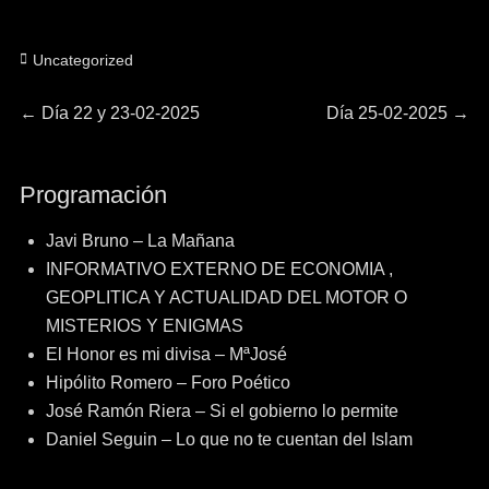
Categorías
Uncategorized
Navegación
Entrada
Entrada
←
Día 22 y 23-02-2025
Día 25-02-2025
→
anterior:
siguiente:
de
Programación
entradas
Javi Bruno – La Mañana
INFORMATIVO EXTERNO DE ECONOMIA ,
GEOPLITICA Y ACTUALIDAD DEL MOTOR O
MISTERIOS Y ENIGMAS
El Honor es mi divisa – MªJosé
Hipólito Romero – Foro Poético
José Ramón Riera – Si el gobierno lo permite
Daniel Seguin – Lo que no te cuentan del Islam