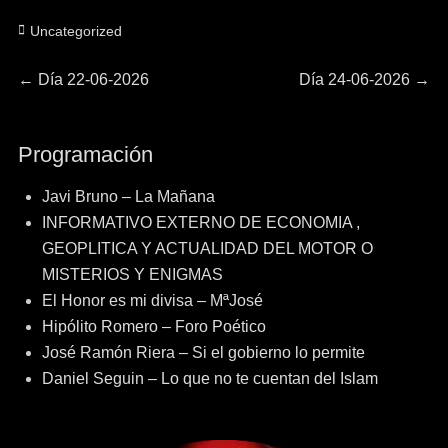
Categorías
Uncategorized
Navegación
Entrada
Entrada
←
Día 22-06-2026
Día 24-06-2026
→
anterior:
siguiente:
de
Programación
entradas
Javi Bruno – La Mañana
INFORMATIVO EXTERNO DE ECONOMIA ,
GEOPLITICA Y ACTUALIDAD DEL MOTOR O
MISTERIOS Y ENIGMAS
El Honor es mi divisa – MªJosé
Hipólito Romero – Foro Poético
José Ramón Riera – Si el gobierno lo permite
Daniel Seguin – Lo que no te cuentan del Islam