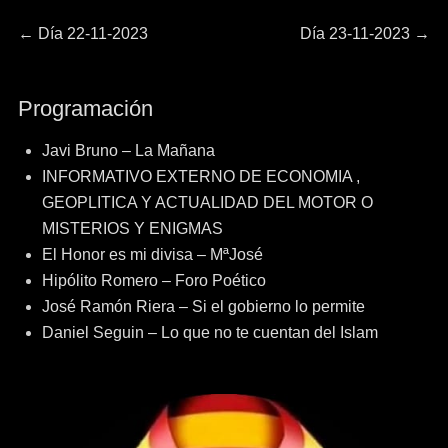
Navegación
Entrada
Entrada
←
Día 22-11-2023
Día 23-11-2023
→
anterior:
siguiente:
de
Programación
entradas
Javi Bruno – La Mañana
INFORMATIVO EXTERNO DE ECONOMIA ,
GEOPLITICA Y ACTUALIDAD DEL MOTOR O
MISTERIOS Y ENIGMAS
El Honor es mi divisa – MªJosé
Hipólito Romero – Foro Poético
José Ramón Riera – Si el gobierno lo permite
Daniel Seguin – Lo que no te cuentan del Islam