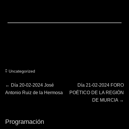
Categorías
Uncategorized
Navegación
Entrada
Entrada
←
Día 20-02-2024 José
Día 21-02-2024 FORO
anterior:
siguiente:
Antonio Ruiz de la Hermosa
POÉTICO DE LA REGIÓN
de
DE MURCIA
→
entradas
Programación