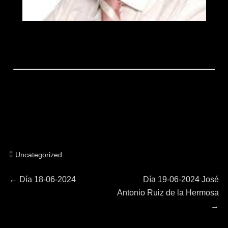
Categorías
Uncategorized
Navegación
Entrada
Entrada
←
Día 18-06-2024
Día 19-06-2024 José
anterior:
siguiente:
Antonio Ruiz de la Hermosa
de
→