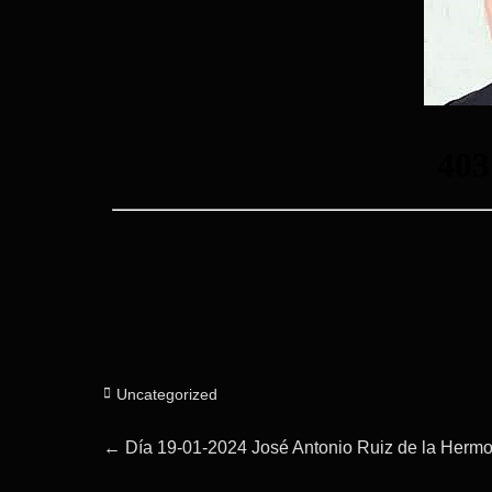
Categorías
Uncategorized
Navegación
Entrada
←
Día 19-01-2024 José Antonio Ruiz de la Herm
anterior: