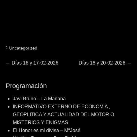
Categorías
Uncategorized
Navegación
Entrada
Entrada
←
Días 16 y 17-02-2026
Días 18 y 20-02-2026
→
anterior:
siguiente:
de
Programación
entradas
Javi Bruno – La Mañana
INFORMATIVO EXTERNO DE ECONOMIA ,
GEOPLITICA Y ACTUALIDAD DEL MOTOR O
MISTERIOS Y ENIGMAS
El Honor es mi divisa – MªJosé