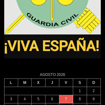
AGOSTO 2026
L
M
X
J
V
S
D
1
2
3
4
5
6
7
8
9