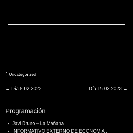
Categorías
Uncategorized
Navegación
Entrada
Entrada
←
Día 8-02-2023
Día 15-02-2023
→
anterior:
siguiente:
de
Programación
entradas
Javi Bruno – La Mañana
INFORMATIVO EXTERNO DE ECONOMIA ,