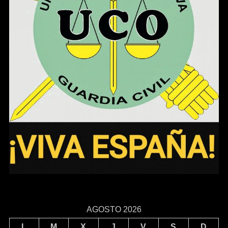
AGOSTO 2026
L
M
X
J
V
S
D