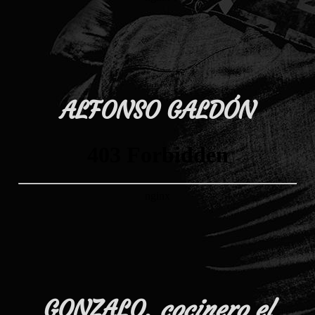
ALFONSO GALDÓN
GONZALO,
cocinero
el