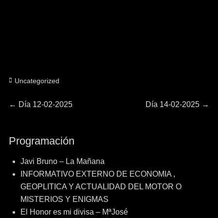
Categorías
Uncategorized
Navegación
Entrada
Entrada
←
Día 12-02-2025
Día 14-02-2025
→
anterior:
siguiente:
de
Programación
entradas
Javi Bruno – La Mañana
INFORMATIVO EXTERNO DE ECONOMIA ,
GEOPLITICA Y ACTUALIDAD DEL MOTOR O
MISTERIOS Y ENIGMAS
El Honor es mi divisa – MªJosé