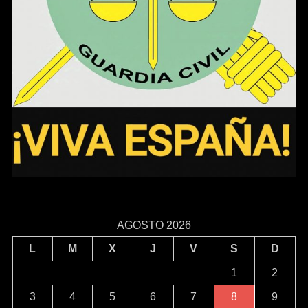
AGOSTO 2026
L
M
X
J
V
S
D
1
2
3
4
5
6
7
8
9