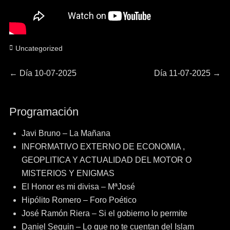
Categorías
Uncategorized
Navegación
Entrada
Entrada
←
Día 10-07-2025
Día 11-07-2025
→
anterior:
siguiente:
de
Programación
entradas
Javi Bruno – La Mañana
INFORMATIVO EXTERNO DE ECONOMIA ,
GEOPLITICA Y ACTUALIDAD DEL MOTOR O
MISTERIOS Y ENIGMAS
El Honor es mi divisa – MªJosé
Hipólito Romero – Foro Poético
José Ramón Riera – Si el gobierno lo permite
Daniel Seguin – Lo que no te cuentan del Islam