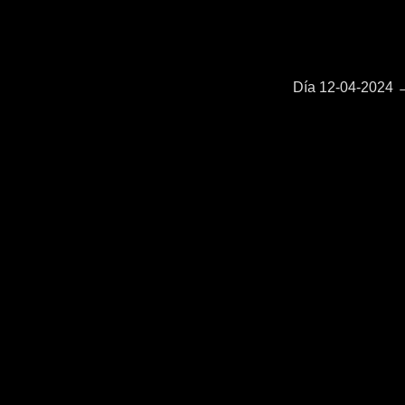
Entrada
Día 12-04-2024
siguiente: