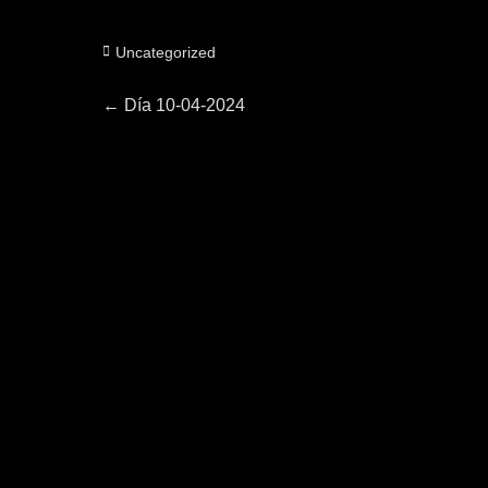
Categorías
Uncategorized
Navegación
Entrada
←
Día 10-04-2024
anterior:
de
entradas