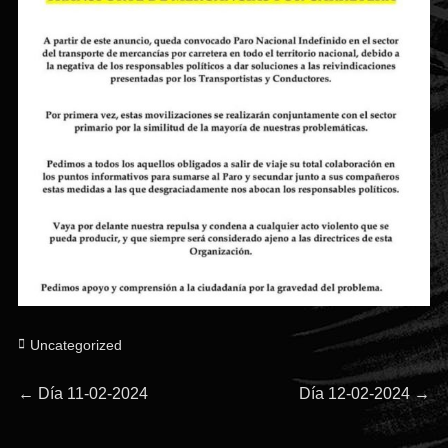
Categorías
Uncategorized
Navegación
Entrada
Entrada
←
Día 11-02-2024
Día 12-02-2024
→
anterior:
siguiente:
de