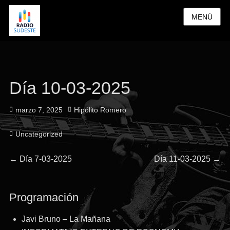
MENÚ
Día 10-03-2025
Publicado
Autor
marzo 7, 2025
Hipólito Romero
el
Categorías
Uncategorized
Navegación
Entrada
Entrada
←
Día 7-03-2025
Día 11-03-2025
→
anterior:
siguiente:
de
Programación
entradas
Javi Bruno – La Mañana